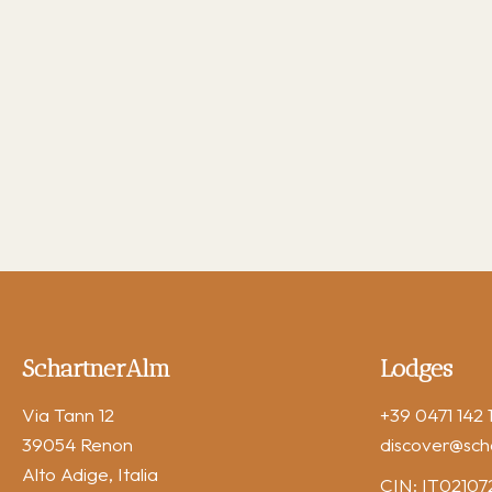
SchartnerAlm
Lodges
Via Tann 12
+39 0471 142 1
39054 Renon
discover
@sch
Alto Adige, Italia
CIN: IT021