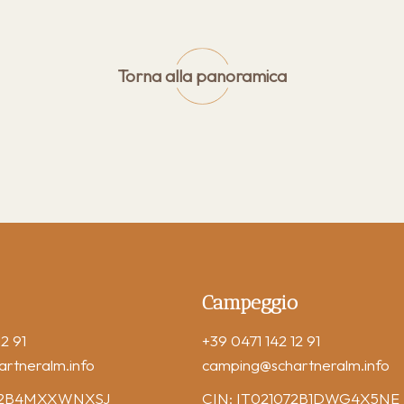
Torna alla panoramica
Campeggio
2 91
+39 0471 142 12 91
artneralm.info
camping
@schartneralm.info
072B4MXXWNXSJ
CIN: IT021072B1DWG4X5NE