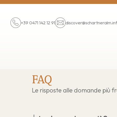
+39 0471 142 12 91
discover@
schartneralm.in
FAQ
Le risposte alle domande più f