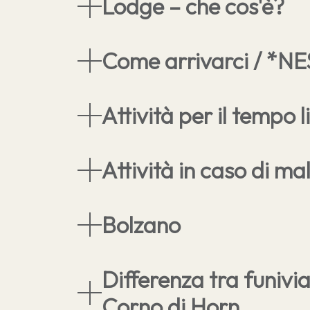
Lodge – che cos'è?
Come arrivarci / *N
Attività per il tempo 
Attività in caso di m
Bolzano
Differenza tra funivi
Corno di Horn