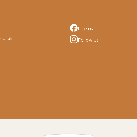
Like us
nerali
Follow us
y