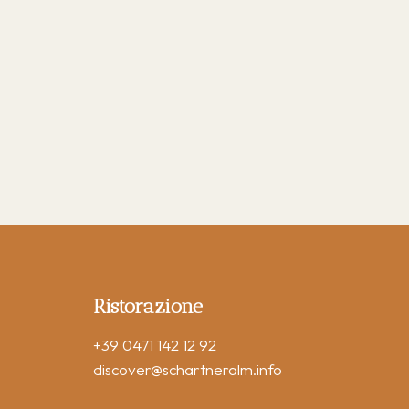
Ristorazione
+39 0471 142 12 92
discover
@schartneralm.info