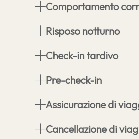
Comportamento corr
Risposo notturno
Check-in tardivo
Guestnet
Chi siamo
Pre-check-in
RittenCard
Posizione & Ar
Servizio panini
Informazioni pe
Assicurazione di viag
Mondo dei bambini
Regole
'l"
Zona per cani senza guinzaglio
Condizioni di 
Piscina organica
Sostenibilità
Cancellazione di viag
Idromassaggio
Attività