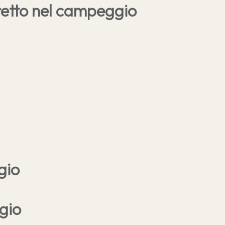
etto nel campeggio
rivo
r gli ospiti
gio
cancellazione
gio