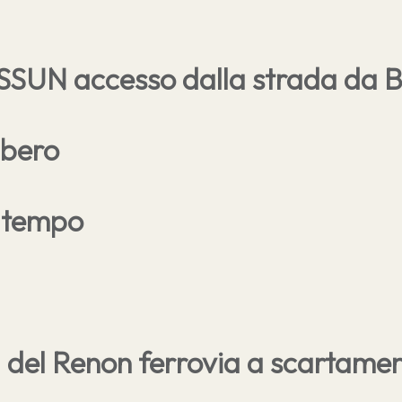
ESSUN accesso dalla strada da 
libero
altempo
a del Renon ferrovia a scartament