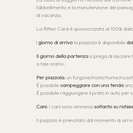
l'abbellimento e la manutenzione del paesagg
di vacanza.
La Ritten Card è sponsorizzata al 100% dall
Guestnet
Chi siamo
l
giorno di arrivo
la piazzola è disponibile
da
RittenCard
Posizione & Ar
Servizio panini
Informazioni pe
Il giorno della partenza
si prega di lasciare 
a tale orario.
Mondo dei bambini
Regole
'l"
Zona per cani senza guinzaglio
Condizioni di 
Per piazzola:
un furgone/motorhome/roulot
Piscina organica
Sostenibilità
È possibile
campeggiare con una tenda
anch
È possibile raggiungere il prato in auto pe
Idromassaggio
Attività
Outdoor Sauna
Galleria
Cani:
I cani sono ammessi
soltanto su richie
E-Bike
FAQ
Il piazzolo è prenotato dal momento di arri
Mini Market
Recensioni