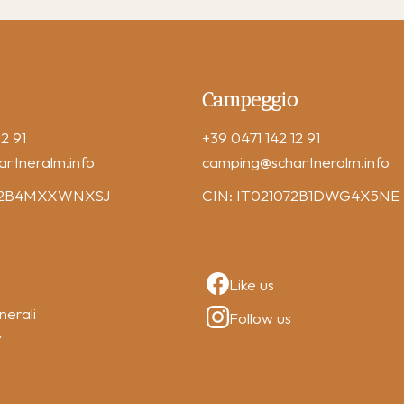
Campeggio
2 91
+39 0471 142 12 91
artneralm.info
camping
@schartneralm.info
072B4MXXWNXSJ
CIN: IT021072B1DWG4X5NE
Like us
nerali
Follow us
y