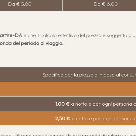
Da € 5,00
Da € 6,00
artire-DA
e che il calcolo effettivo del prezzo è soggetto a 
onda del periodo di viaggio.
Specifico per la piazzola in base al cons
1,00 €
a notte e per ogni persona d
2,50 €
a notte e per ogni persona d
ene utilizzata per sostenere diversi progetti di valorizzazion