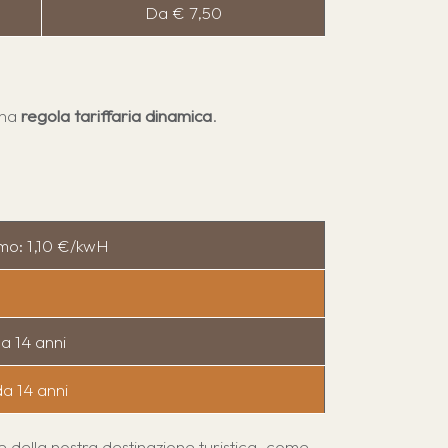
Da € 7,50
una
regola tariffaria dinamica
.
umo: 1,10 €/kwH
a 14 anni
a 14 anni
e della nostra destinazione turistica, come