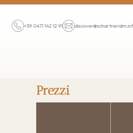
+39 0471 142 12 91
discover@
schartneralm.in
Prezzi