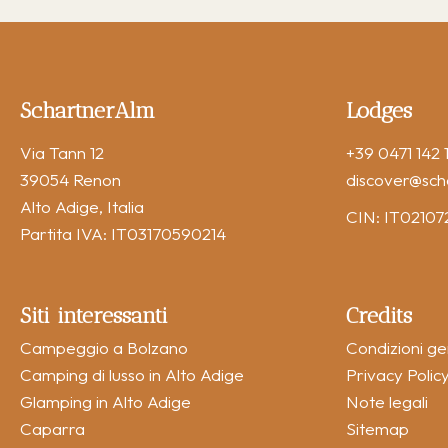
SchartnerAlm
Lodges
Via Tann 12
+39 0471 142 1
39054 Renon
discover
@sch
Alto Adige, Italia
CIN: IT021
Partita IVA: IT03170590214
Siti interessanti
Credits
Campeggio a Bolzano
Condizioni ge
Camping di lusso in Alto Adige
Privacy Polic
Glamping in Alto Adige
Note legali
Caparra
Sitemap