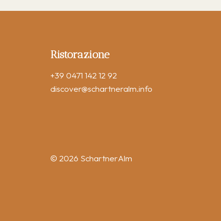
Ristorazione
+39 0471 142 12 92
discover
@schartneralm.info
© 2026 SchartnerAlm