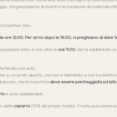
io, l'organizzazione di eventi e la creazione di materiale in
a Schartner Alm.
lle ore 12:00. Per arrivi dopo le 18:00, vi preghiamo di dare
rivo
r gli ospiti
la piazzola entro e non oltre le
ore 11:00.
Verrà addebitato un
cancellazione
te/tenda con auto.
e su un prato aperto, ma non è delimitato e non ha elettrici
r sbarcare, ma la macchina
deve essere parcheggiata sul lat
sta
e sono addebitabili.
vo della
caparra
(30% del prezzo totale). Il resto può essere 