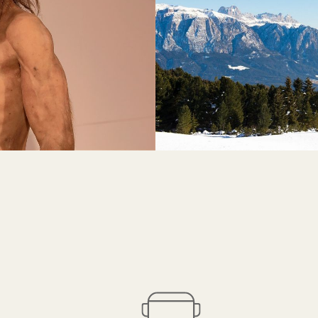
rivo
r gli ospiti
cancellazione