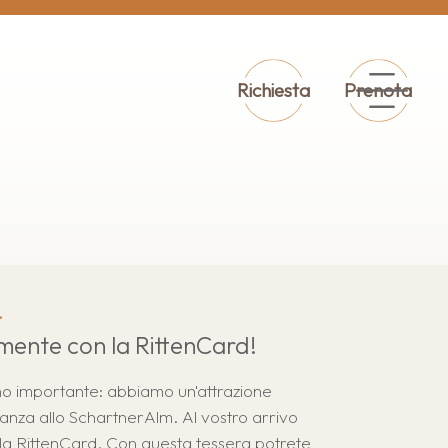
Richiesta
Prenota
d
mente con la RittenCard!
no importante: abbiamo un'attrazione
anza allo SchartnerAlm. Al vostro arrivo
la RittenCard. Con questa tessera potrete