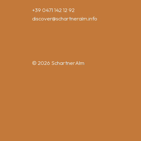
+39 0471 142 12 92
discover
@schartneralm.info
© 2026 SchartnerAlm