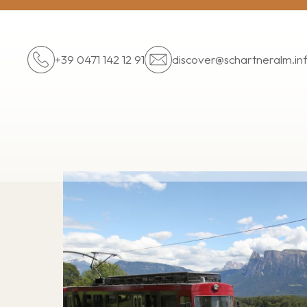
+39 0471 142 12 91
discover@
schartneralm.in