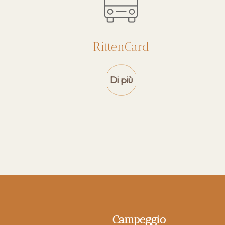
RittenCard
Di più
Campeggio