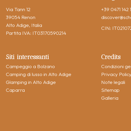
Via Tann 12
+39 0471 142 1
39054 Renon
discover
@sch
Alto Adige, Italia
CIN: IT021
Partita IVA: IT03170590214
Siti interessanti
Credits
Campeggio a Bolzano
Condizioni ge
Camping di lusso in Alto Adige
Privacy Polic
Glamping in Alto Adige
Note legali
Caparra
Sitemap
Galleria