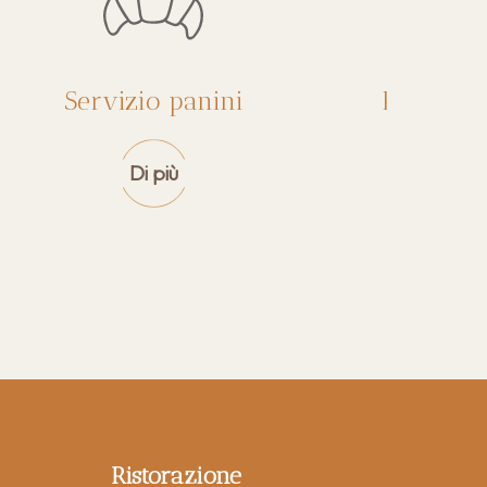
Servizio panini
Parco gi
Di più
Ristorazione