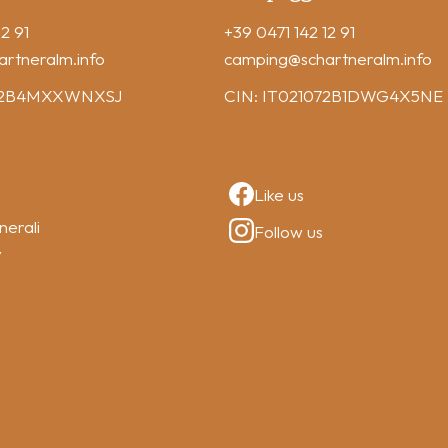
2 91
+39 0471 142 12 91
artneralm.info
camping
@schartneralm.info
072B4MXXWNXSJ
CIN: IT021072B1DWG4X5NE
Like us
nerali
Follow us
y