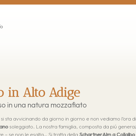
fo
 in Alto Adige
o in una natura mozzafiato
 sta avvicinando da giorno in giorno e non vediamo l’ora di
iano
soleggiato. La nostra famiglia, composta da piú generaz
e – se non le esalta… Si tratta della
SchartnerAlm a Collalbo