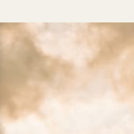
Guestnet
Chi siamo
RittenCard
Posizione & Ar
Servizio panini
Informazioni pe