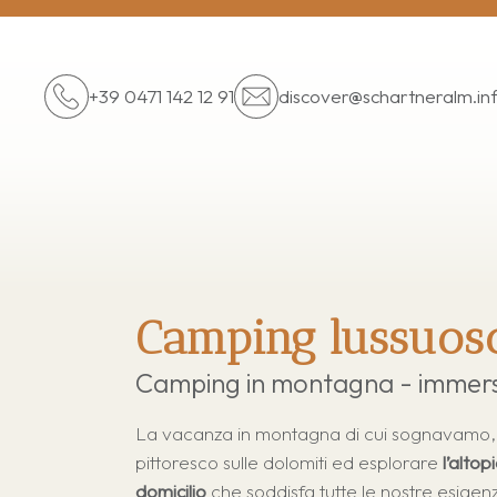
+39 0471 142 12 91
discover@
schartneralm.in
Camping lussuoso
Camping in montagna - immers
La vacanza in montagna di cui sognavamo, si
pittoresco sulle dolomiti ed esplorare
l’altop
domicilio
che soddisfa tutte le nostre esigenz