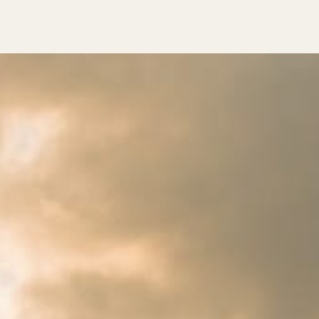
rivo
r gli ospiti