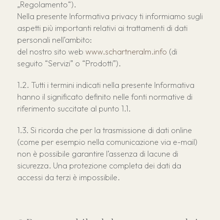
„Regolamento“).
Ristorante "Feines Eck'l"
Servizio panini
Nella presente Informativa privacy ti informiamo sugli
Eventi
Mondo dei bambini
aspetti più importanti relativi ai trattamenti di dati
Chi siamo
Buono regalo
Zona per cani senza guinzaglio
personali nell’ambito:
Posizione & Arrivo
del nostro sito web
www.schartneralm.info
(di
Piscina organica
Informazioni per gli ospiti
seguito “Servizi” o “Prodotti”).
Idromassaggio
Regole
Tutti i termini indicati nella presente Informativa
Outdoor Sauna
Condizioni di cancellazione
hanno il significato definito nelle fonti normative di
E-Bike
riferimento succitate al punto 1.1.
Sostenibilità
Mini Market
Attività
Si ricorda che per la trasmissione di dati online
(come per esempio nella comunicazione via e-mail)
Galleria
non è possibile garantire l’assenza di lacune di
FAQ
sicurezza. Una protezione completa dei dati da
Recensioni
accessi da terzi è impossibile.