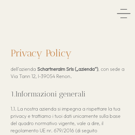
Categorie
Privacy Policy
Servizi inclusi
Prezzi
dell‘azienda
Schartneralm Srls („azienda“)
, con sede a
Piazzole
Offerte
Via Tann 12, I-39054 Renon.
Servizi
Prezzi
Informazioni generali
Piantina
Alm Ladele
La nostra azienda si impegna a rispettare la tua
Servizi per camper
Colazione e brunch
privacy e trattiamo i tuoi dati unicamente sulla base
Offerte
Alm Bistró
Guestnet
del quadro normativo vigente, vale a dire, il
Pizzeria
RittenCard
regolamento UE nr. 679/2016 (di seguito