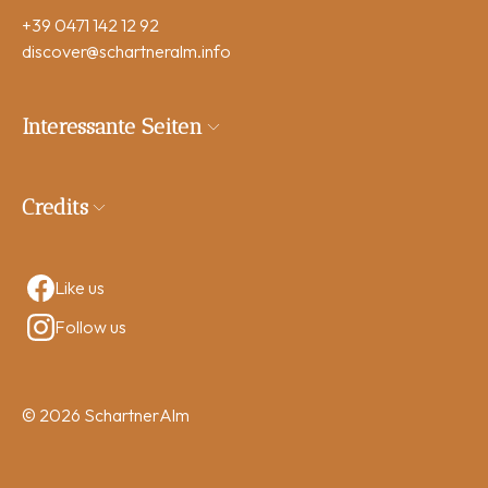
+39 0471 142 12 92
discover
@schartneralm.info
Interessante Seiten
Credits
Like us
Follow us
© 2026 SchartnerAlm