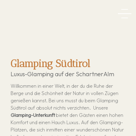
Kategorien
Leistungen
Glamping Südtirol
Preise
Stellplätze
Luxus-Glamping auf der SchartnerAlm
Angebote
Leistungen
Willkommen in einer Welt, in der du die Ruhe der
Preise
Berge und die Schönheit der Natur in vollen Zügen
Lageplan
Alm Ladele - Market
genießen kannst. Bei uns musst du beim Glamping
Südtirol auf absolut nichts verzichten. Unsere
Camperservice
Frühstück und Brunch
Glamping-Unterkunft
bietet den Gästen einen hohen
Angebote
Alm Bistro
Guestnet
Komfort und einen Hauch Luxus. Auf den Glamping-
Plätzen, die sich inmitten einer wunderschönen Natur
Pizzeria
RittenCard