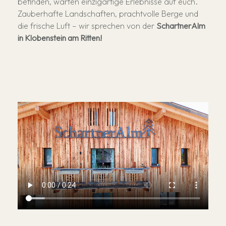
befinden, warten einzigartige Erlebnisse auf euch.
Restaurant "Feines Eck'l"
Brötchenservice
Zauberhafte Landschaften, prachtvolle Berge und
Events
Kinderspielplatz
die frische Luft – wir sprechen von der
SchartnerAlm
Über uns
in Klobenstein am Ritten!
Gutschein
Leinenfreie Hundezone
Lage und Anreise
Biopool
Gästeinformationen
Whirlpool
Regeln
Outdoor Sauna
Stornokonditionen
E-Bike
Nachhaltigkeit
Mini Market
Aktivitäten
Galerie
FAQ
Bewertungen