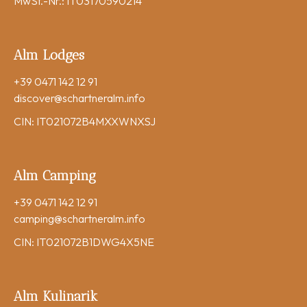
MwSt.-Nr.: IT03170590214
Alm Lodges
+39 0471 142 12 91
discover
@schartneralm.info
CIN: IT021072B4MXXWNXSJ
Alm Camping
+39 0471 142 12 91
camping
@schartneralm.info
CIN: IT021072B1DWG4X5NE
Alm Kulinarik